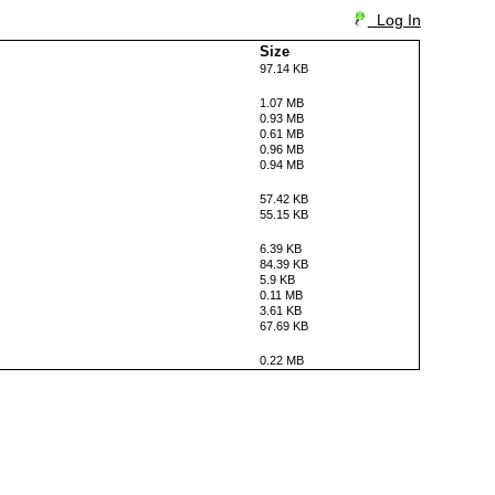
Log In
Size
97.14 KB
1.07 MB
0.93 MB
0.61 MB
0.96 MB
0.94 MB
57.42 KB
55.15 KB
6.39 KB
84.39 KB
5.9 KB
0.11 MB
3.61 KB
67.69 KB
0.22 MB