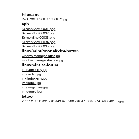
Filename
IMG_20130308_140506_2.jpg
apb
ScreenShot00031.png
ScreenShot00032.png
ScreenShot00033.png
ScreenShot00034.png
ScreenShot00035.png
linux/mint/tutorial/xfce-button.
window.manager-after.jpg
window.manager-before.jpg
linuxmint.se-forum
lm-cache-tiny.jpg
lm-cache.jpg
lm-firefox-tiny.jpg
lm-firefox.jpg
lm-google-tiny.jpg
lm-google.jpg
tattoo
259512_10150315845649848_560504847_9916774_4180481_o.jpg